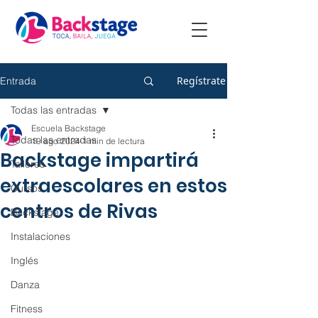
Regístrate
Entrada
Todas las entradas
Escuela Backstage
Todas las entradas
19 ago 2024
1 min de lectura
Backstage impartirá
Talleres
extraescolares en estos
Cursos
centros de Rivas
Backstage
Instalaciones
Inglés
Danza
Fitness