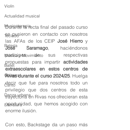
Violín
Actualidad musical
Musicoterapia
Durante la recta final del pasado curso 
se pusieron en contacto con nosotros 
Teclado
las AFAs de los CEIP 
José Hierro
 y 
Batería
José Saramago
, haciéndonos 
partícipes de sus respectivas 
Música y Movimiento
propuestas para impartir 
actividades 
Ballet
extraescolares en estos centros de 
Guitarra
Rivas durante el curso 2024/25
. Huelga 
decir que fue para nosotros todo un 
Canto
privilegio que dos centros de esta 
Danza urbana
trayectoria en Rivas nos ofrecieran esta 
oportunidad, que hemos acogido con 
Literatura
enorme ilusión.
Con esto, Backstage da un paso más 