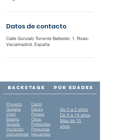
Datos de contacto
Calle Gonzalo Torrente Ballester, 1, Rivas-
Vaciamadrid, España
Backstage
Por edades
Proyecto
Canto
Guitarra
Danza
De 2 a 5 años
Violín
Fitness
De 5 a 14 años
Batería
Otros
Más de 15
Teclado
Profesores
años
Iniciación
Preguntas
instrumental
frecuentes