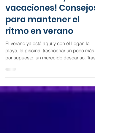
¡Que la música y el
baile no se vayan de
vacaciones! Consejos
para mantener el
ritmo en verano
El verano ya está aquí y con él llegan la
playa, la piscina, trasnochar un poco más y,
por supuesto, un merecido descanso. Tras
diez meses de esfuerzo, ensayos y clases
en Backstage, los peques se han ganado a
pulso desconectar. Sin embargo, por estas
fechas muchos padres nos hacéis la misma
pregunta en recepción: «¿Cómo evito que
se le olvide todo lo que ha aprendido
durante el curso?» La buena noticia es que