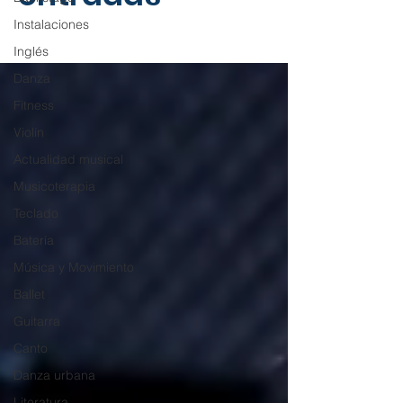
Instalaciones
Inglés
Danza
Fitness
Violín
Actualidad musical
Musicoterapia
Teclado
Batería
Música y Movimiento
Ballet
Guitarra
Canto
Danza urbana
Literatura