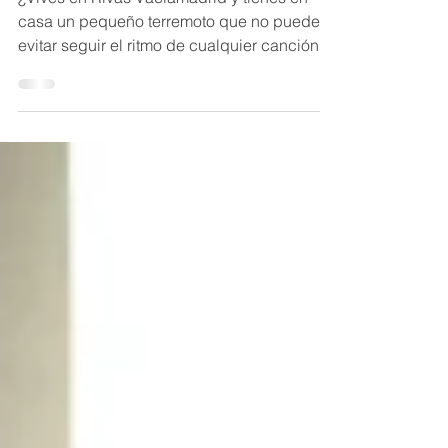
¿Vives en Rivas Vaciamadrid y tienes en
casa un pequeño terremoto que no puede
evitar seguir el ritmo de cualquier canción?
¿Uno de esos niños que convierte una
mesa, una caja o incluso el sofá en una
batería improvisada? Tenemos buenas
noticias: ¡abrimos dos nuevos grupos de
batería para niños de 6 a 12 años en
Backstage! Así son los nuevos grupos de
batería para niños en Backstage A partir del
curso 2026/2027, los martes tendremos dos
nuevos horarios para que los peques pue