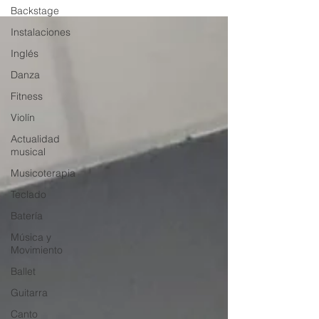
Backstage
Instalaciones
Inglés
Danza
Fitness
Violín
Actualidad
musical
Musicoterapia
Teclado
Batería
Música y
Movimiento
Ballet
Guitarra
Canto