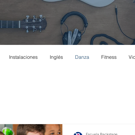
Instalaciones
Inglés
Danza
Fitness
Vio
Batería
Música y Movimiento
Ballet
Guitarra
Escuela Backstage