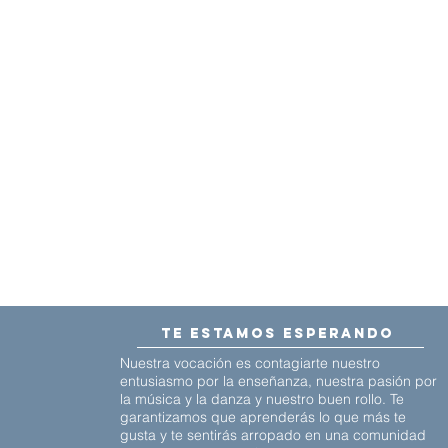
te estamos esperando
Nuestra vocación es contagiarte nuestro
entusiasmo por la enseñanza, nuestra pasión por
la música y la danza y nuestro buen rollo. Te
garantizamos que aprenderás lo que más te
gusta y te sentirás arropado en una comunidad