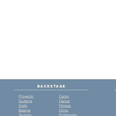
Backstage
Proyecto
Canto
Guitarra
Danza
Violín
Fitness
Batería
Otros
Teclado
Profesores