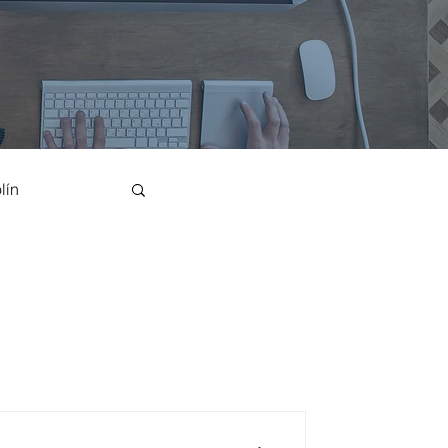
lín
Canto