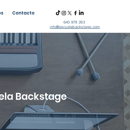
os
Contacto
640 978 263
info@escuelabackstage.com
uela Backstage