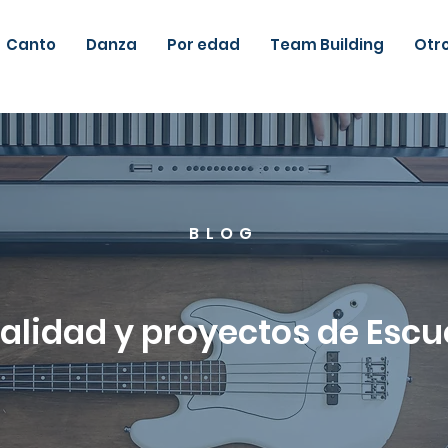
Canto
Danza
Por edad
Team Building
Otr
BLOG
ualidad y proyectos de Esc