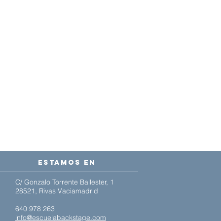
estamos en
C/ Gonzalo Torrente Ballester, 1
28521, Rivas Vaciamadrid
640 978 263
info@escuelabackstage.com