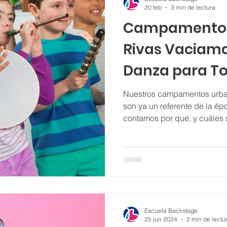
20 feb
3 min de lectura
Campamento 
Rivas Vaciama
Danza para T
Nuestros campamentos urba
son ya un referente de la ép
contamos por qué, y cuáles 
Escuela Backstage
25 jun 2024
2 min de lectu