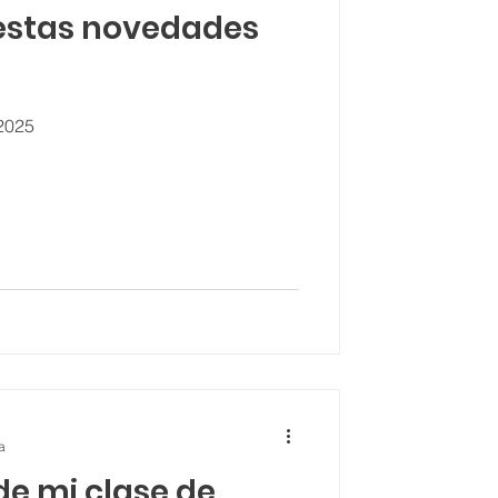
 estas novedades
2025
a
de mi clase de