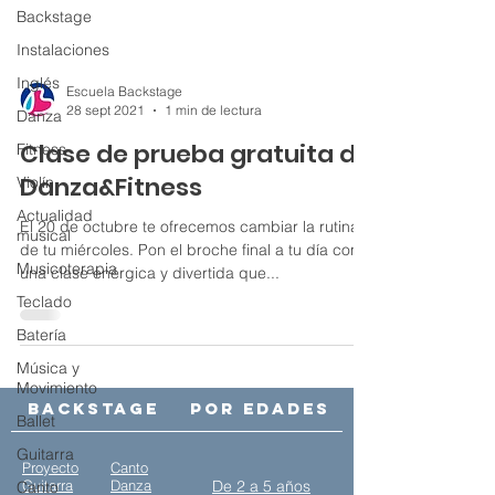
Backstage
Instalaciones
Inglés
Escuela Backstage
28 sept 2021
1 min de lectura
Danza
Clase de prueba gratuita de
Fitness
Danza&Fitness
Violín
Actualidad
El 20 de octubre te ofrecemos cambiar la rutina
musical
de tu miércoles. Pon el broche final a tu día con
Musicoterapia
una clase enérgica y divertida que...
Teclado
Batería
Música y
Movimiento
Backstage
Por edades
Ballet
Guitarra
Proyecto
Canto
Guitarra
Danza
De 2 a 5 años
Canto