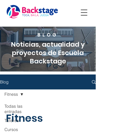
BLOG
Noticias, actualidad y
proyectos de Escuela
Backstage
Blog
Fitness
Todas las
entradas
Fitness
Talleres
Cursos