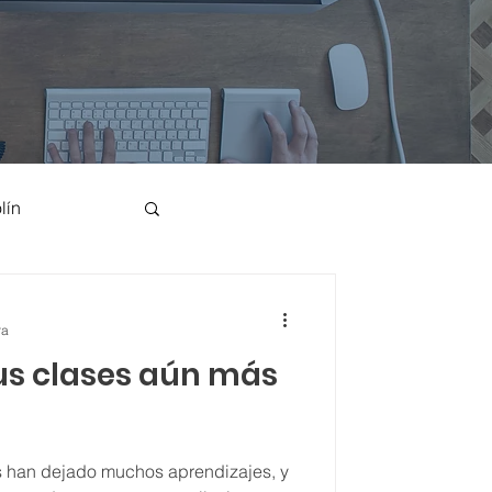
lín
Canto
ra
tus clases aún más
s han dejado muchos aprendizajes, y