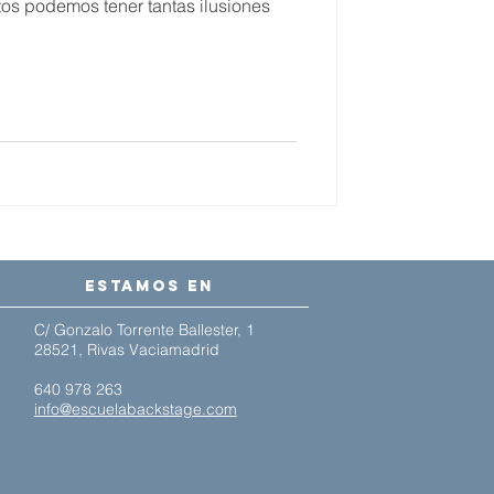
tos podemos tener tantas ilusiones
estamos en
C/ Gonzalo Torrente Ballester, 1
28521, Rivas Vaciamadrid
640 978 263
info@escuelabackstage.com