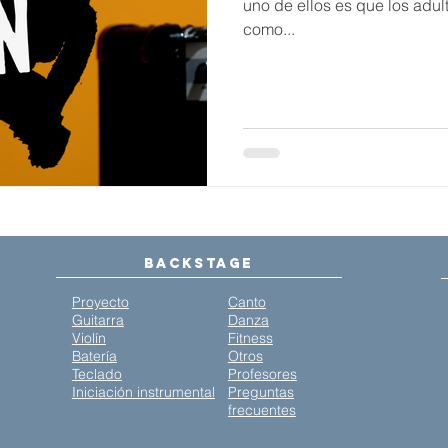
uno de ellos es que los adul
como...
Backstage
Proyecto
Canto
Guitarra
Danza
Violín
Fitness
Batería
Otros
Teclado
Profesores
Iniciación instrumental
Preguntas
frecuentes