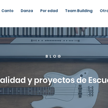
Canto
Danza
Por edad
Team Building
Otr
BLOG
ualidad y proyectos de Esc