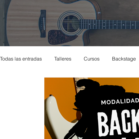
Todas las entradas
Talleres
Cursos
Backstage
Actualidad musical
Musicoterapia
Teclado
Danza urbana
Literatura