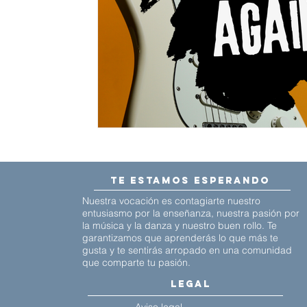
te estamos esperando
Nuestra vocación es contagiarte nuestro
entusiasmo por la enseñanza, nuestra pasión por
la música y la danza y nuestro buen rollo. Te
garantizamos que aprenderás lo que más te
gusta y te sentirás arropado en una comunidad
que comparte tu pasión.
legal
Aviso legal