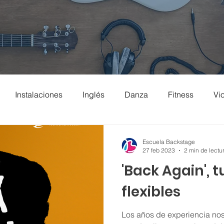
Instalaciones
Inglés
Danza
Fitness
Vio
Batería
Música y Movimiento
Ballet
Guitarra
Escuela Backstage
27 feb 2023
2 min de lectu
'Back Again', 
flexibles
Los años de experiencia no