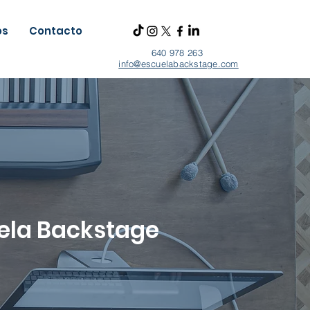
os
Contacto
640 978 263
info@escuelabackstage.com
uela Backstage