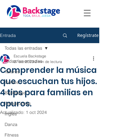
Regístrate
Entrada
Todas las entradas
Escuela Backstage
Todas las entradas
27 oct 2023
2 min de lectura
Comprender la música
Talleres
que escuchan tus hijos.
Cursos
4 tips para familias en
Backstage
apuros.
Instalaciones
Actualizado:
1 oct 2024
Inglés
Danza
Fitness