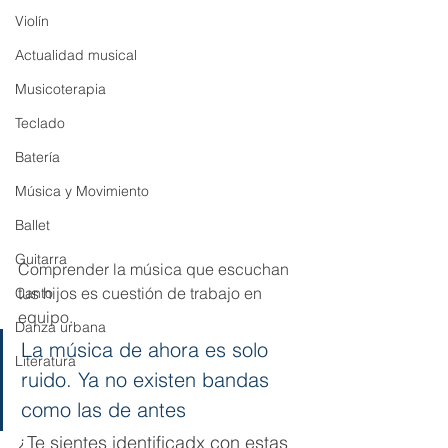
Violín
Actualidad musical
Musicoterapia
Teclado
Batería
Música y Movimiento
Ballet
Guitarra
Comprender la música que escuchan 
tus hijos es cuestión de trabajo en 
Canto
equipo.
Danza urbana
La música de ahora es solo 
Literatura
ruido. Ya no existen bandas 
como las de antes
¿Te sientes identificadx con estas 