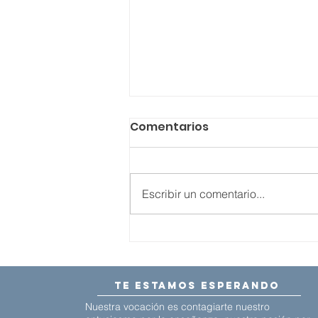
Comentarios
Escribir un comentario...
Campamento de Verano
en Rivas Vaciamadrid:
Música y Danza para
te estamos esperando
Todos
Nuestra vocación es contagiarte nuestro