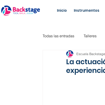
Inicio
Instrumentos
Todas las entradas
Talleres
Escuela Backstag
Danza
Fitness
Violín
La actuaci
experienci
Teclado
Batería
Músi
Danza urbana
Literatura