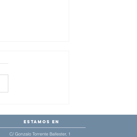
rsidad, talento y
o propio: nuestra
eriencia en
estamos en
kstage
C/ Gonzalo Torrente Ballester, 1