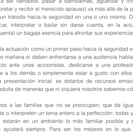
 a ser llamados, pasar a bambalinas, aguardar y final
pretar y recibir el merecido aplauso) va más allá de la p
 un tránsito hacia la seguridad en una o uno mismo. 
r, interpretar o bailar sin darse cuenta, en la actu
uenta) un bagaje esencia para afrontar sus experiencias
a actuación como un primer paso hacia la seguridad es
 de mañana si deben enfrentarse a una audiencia hablan
cto ante unos accionistas, dedicarse a una profesió
se a los demás o simplemente estar a gusto con ello
 presentación inicial: es dotarlos de recursos emoci
dulta de maneras que ni siquiera nosotros sabemos c
mos a las familias que no se preocupen; que da igua
a o interpreten un tema entero a la perfección: todas y 
 estarán en un ambiente lo más familiar posible y s
s ayudará siempre. Para ser los mejores en lo que 