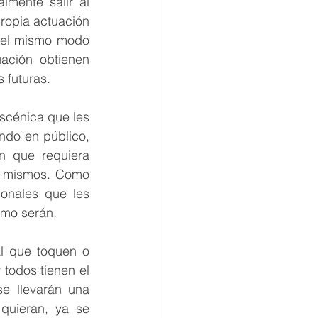
mente salir al 
ropia actuación 
Del mismo modo 
ación obtienen 
 futuras.
cénica que les 
do en público, 
n que requiera 
s mismos. Como 
onales que les 
ómo serán.
l que toquen o 
todos tienen el 
e llevarán una 
quieran, ya se 