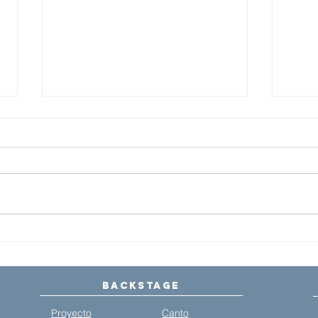
Beneficios de la
Dive
estimulación musical
ritm
temprana en Backstage
exp
Backstage
Bac
Proyecto
Canto