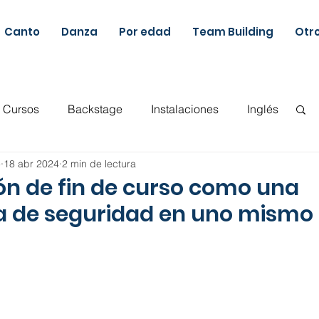
Canto
Danza
Por edad
Team Building
Otr
Cursos
Backstage
Instalaciones
Inglés
e
18 abr 2024
2 min de lectura
Actualidad musical
Musicoterapia
ón de fin de curso como una
a de seguridad en uno mismo
ca y Movimiento
Ballet
Guitarra
Canto