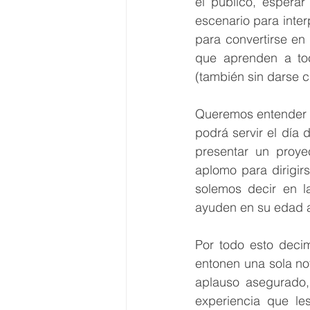
el público, esperar
escenario para inter
para convertirse en
que aprenden a toca
(también sin darse c
Queremos entender l
podrá servir el día
presentar un proye
aplomo para dirigir
solemos decir en la
ayuden en su edad a
Por todo esto deci
entonen una sola not
aplauso asegurado,
experiencia que le