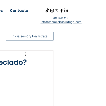
os
Contacto
640 978 263
info@escuelabackstage.com
Inicia sesión/ Regístrate
teclado?