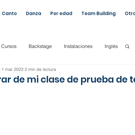
Canto
Danza
Por edad
Team Building
Otr
Cursos
Backstage
Instalaciones
Inglés
e
1 mar 2022
2 min de lectura
Actualidad musical
Musicoterapia
ar de mi clase de prueba de 
ca y Movimiento
Ballet
Guitarra
Canto