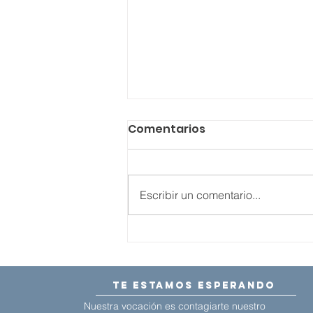
Comentarios
Escribir un comentario...
¡Nuevos grupos de
batería para niños en
Backstage!
te estamos esperando
Nuestra vocación es contagiarte nuestro