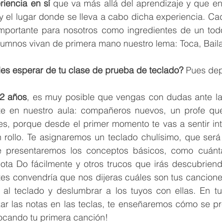
riencia en sí
 que va más allá del aprendizaje y que en
y el lugar donde se lleva a cabo dicha experiencia. Ca
mportante para nosotros como ingredientes de un to
lumnos vivan de primera mano nuestro lema: Toca, Bail
es esperar de tu clase de prueba de teclado?
 Pues de
12 años
, es muy posible que vengas con dudas ante la
e en nuestro aula: compañeros nuevos, un profe que
s, porque desde el primer momento te vas a sentir int
 rollo. Te asignaremos un teclado chulísimo, que será
 presentaremos los conceptos básicos, como cuántas
ota Do fácilmente y otros trucos que irás descubriend
ntes convendría que nos dijeras cuáles son tus canciones
 al teclado y deslumbrar a los tuyos con ellas. En tu 
zar las notas en las teclas, te enseñaremos cómo se pr
 tocando tu primera canción!