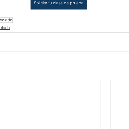
Solicita tu clase de prueba
Teclado
clado