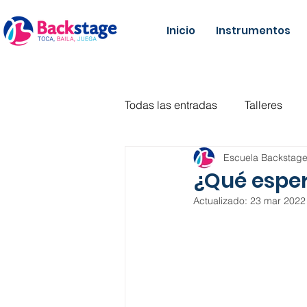
Inicio
Instrumentos
Todas las entradas
Talleres
Escuela Backstag
Danza
Fitness
Violín
¿Qué esper
Actualizado:
23 mar 2022
Teclado
Batería
Músi
Danza urbana
Literatura