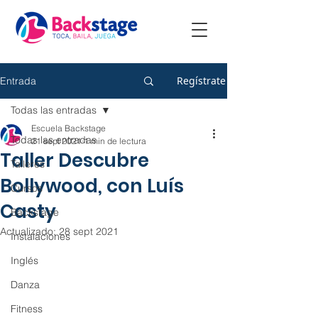
Regístrate
Entrada
Todas las entradas
Escuela Backstage
Todas las entradas
21 sept 2021
1 min de lectura
Taller Descubre
Talleres
Bollywood, con Luís
Cursos
Casty
Backstage
Actualizado:
28 sept 2021
Instalaciones
Inglés
Danza
Fitness