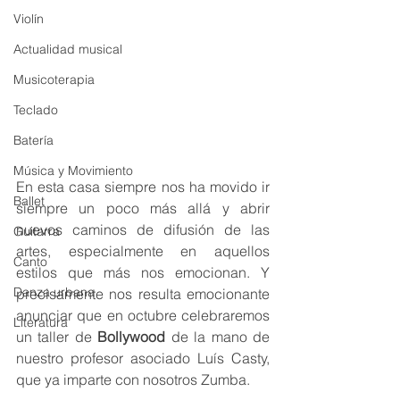
Violín
Actualidad musical
Musicoterapia
Teclado
Batería
Música y Movimiento
En esta casa siempre nos ha movido ir 
Ballet
siempre un poco más allá y abrir 
nuevos caminos de difusión de las 
Guitarra
artes, especialmente en aquellos 
Canto
estilos que más nos emocionan. Y 
Danza urbana
precisamente nos resulta emocionante 
anunciar que en octubre celebraremos 
Literatura
un taller de 
Bollywood 
de la mano de 
nuestro profesor asociado Luís Casty, 
que ya imparte con nosotros Zumba.