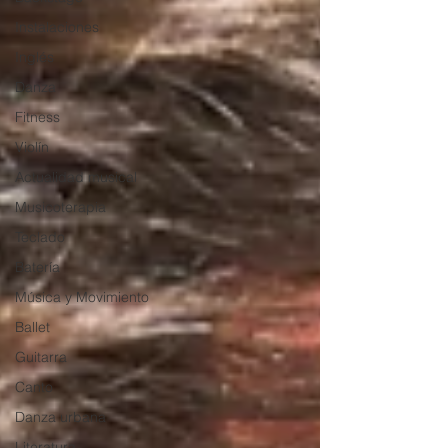
Instalaciones
Inglés
Danza
Fitness
Violín
Actualidad musical
Musicoterapia
Teclado
Batería
Música y Movimiento
Ballet
Guitarra
Canto
Danza urbana
Literatura