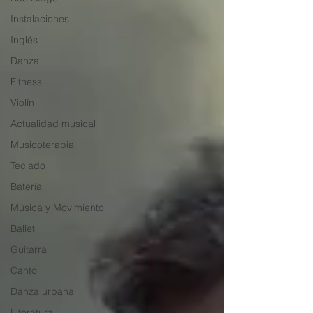
Instalaciones
Inglés
Danza
Fitness
Violín
Actualidad musical
Musicoterapia
Teclado
Batería
Música y Movimiento
Ballet
Guitarra
Canto
Danza urbana
Literatura