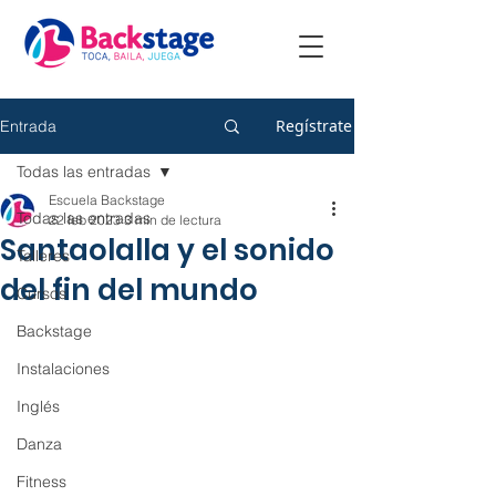
Regístrate
Entrada
Todas las entradas
Escuela Backstage
Todas las entradas
22 feb 2023
3 min de lectura
Santaolalla y el sonido
Talleres
del fin del mundo
Cursos
Backstage
Instalaciones
Inglés
Danza
Fitness