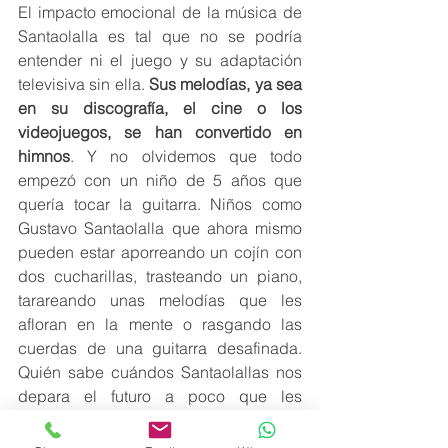
El impacto emocional de la música de 
Santaolalla es tal que no se podría 
entender ni el juego y su adaptación 
televisiva sin ella. 
Sus melodías, ya sea 
en su discografía, el cine o los 
videojuegos, se han convertido en 
himnos
. Y no olvidemos que todo 
empezó con un niño de 5 años que 
quería tocar la guitarra. Niños como 
Gustavo Santaolalla que ahora mismo 
pueden estar aporreando un cojín con 
dos cucharillas, trasteando un piano, 
tarareando unas melodías que les 
afloran en la mente o rasgando las 
cuerdas de una guitarra desafinada. 
Quién sabe cuándos Santaolallas nos 
depara el futuro a poco que les 
dejemos fluir con su sentir hacia la 
música.