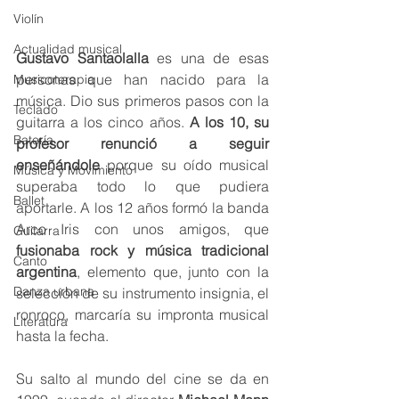
Violín
Actualidad musical
Gustavo Santaolalla
 es una de esas 
personas que han nacido para la 
Musicoterapia
música. Dio sus primeros pasos con la 
Teclado
guitarra a los cinco años. 
A los 10, su 
Batería
profesor renunció a seguir 
enseñándole
 porque su oído musical 
Música y Movimiento
superaba todo lo que pudiera 
Ballet
aportarle. A los 12 años formó la banda 
Arco Iris con unos amigos, que 
Guitarra
fusionaba rock y música tradicional 
Canto
argentina
, elemento que, junto con la 
Danza urbana
selección de su instrumento insignia, el 
ronroco, marcaría su impronta musical 
Literatura
hasta la fecha.
Su salto al mundo del cine se da en 