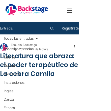
Regístrate
Entrada
Todas las entradas
Escuela Backstage
Todas las entradas
14 jul 2025
2 min de lectura
Literatura que abraza:
Talleres
el poder terapéutico de
Cursos
La cebra Camila
Backstage
Instalaciones
Inglés
Danza
Fitness