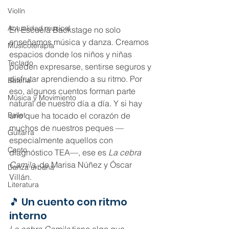
Violín
Actualidad musical
En Escuela Backstage no solo 
enseñamos música y danza. Creamos 
Musicoterapia
espacios donde los niños y niñas 
Teclado
pueden expresarse, sentirse seguros y 
disfrutar aprendiendo a su ritmo. Por 
Batería
eso, algunos cuentos forman parte 
Música y Movimiento
natural de nuestro día a día. Y si hay 
Ballet
uno que ha tocado el corazón de 
muchos de nuestros peques —
Guitarra
especialmente aquellos con 
Canto
diagnóstico TEA—, ese es 
La cebra 
Camila
, de Marisa Núñez y Óscar 
Danza urbana
Villán.
Literatura
🎵 Un cuento con ritmo 
interno