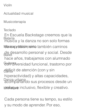
Violín
Actualidad musical
Musicoterapia
Teclado
En Escuela Backstage creemos que la 
Batería
música y la danza no son solo formas 
de expresión, sino también caminos 
Música y Movimiento
de desarrollo personal y social. Desde 
Ballet
hace años, trabajamos con alumnado 
Guitarra
con diversidad funcional, trastorno por 
déficit de atención (con y sin 
Canto
hiperactividad) y altas capacidades, 
Danza urbana
acompañando sus procesos desde un 
enfoque inclusivo, flexible y creativo.
Literatura
Cada persona tiene su tempo, su estilo 
y su modo de aprender. Por eso, 