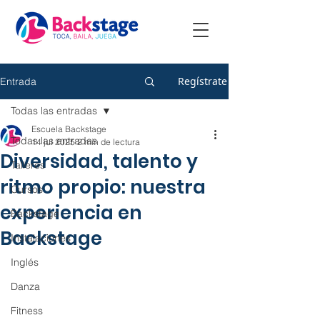
Regístrate
Entrada
Todas las entradas
Escuela Backstage
Todas las entradas
14 jul 2025
2 min de lectura
Diversidad, talento y
Talleres
ritmo propio: nuestra
Cursos
experiencia en
Backstage
Backstage
Instalaciones
Inglés
Danza
Fitness